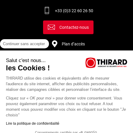
+33 (0)3 22 60 26 50
Contactez-nous
Continuer sans accepter
Plan d’accès
Salut c'est nous...
Recrutement
les Cookies !
THIRARD utilise des cookies et équivalents afin de mesurer
l'audience du site internet, afficher des publicités personnalisées,
réaliser des campagnes ciblées et personnaliser l’interface du site.
Cliquez sur «
OK pour moi
» pour donner votre consentement. Vous
pouvez également paramétrer vos choix ou tout refuser. A tout
moment vous pouvez modifier vos choix en cliquant sur le bouton "
Je
choisis
"
Lire la politique de confidentialité
Mentions
Politique de
Actualités
Revue
CGU
CGV
Consentements certifiés par