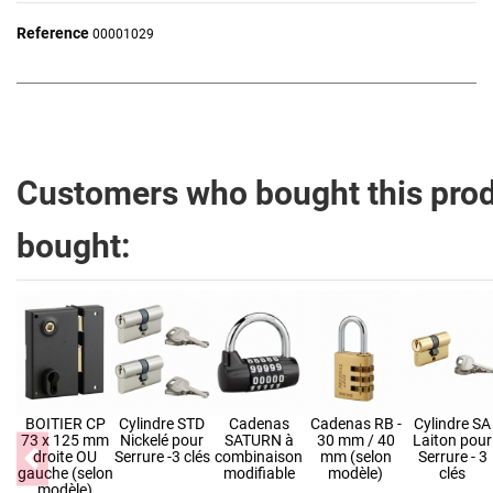
Reference
00001029
Customers who bought this prod
bought:
BOITIER CP
Cylindre STD
Cadenas
Cadenas RB -
Cylindre SA
73 x 125 mm
Nickelé pour
SATURN à
30 mm / 40
Laiton pour
droite OU
Serrure -3 clés
combinaison
mm (selon
Serrure - 3
gauche (selon
modifiable
modèle)
clés
modèle)