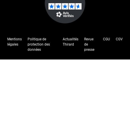
Mentions
Politique de
Actualités
Revue
CGU
CGV
légales
protection des
Thirard
de
données
presse