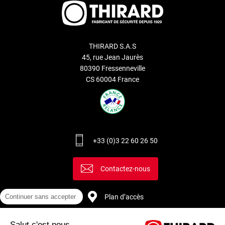
THIRARD S.A.S
45, rue Jean Jaurès
80390 Fressenneville
CS 60004 France
+33 (0)3 22 60 26 50
Contactez-nous
Continuer sans accepter
Plan d’accès
Salut c'est nous...