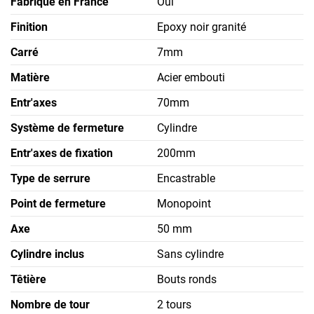
Fabriqué en France
Oui
Finition
Epoxy noir granité
Carré
7mm
Matière
Acier embouti
Entr'axes
70mm
Système de fermeture
Cylindre
Entr'axes de fixation
200mm
Type de serrure
Encastrable
Point de fermeture
Monopoint
Axe
50 mm
Cylindre inclus
Sans cylindre
Têtière
Bouts ronds
Nombre de tour
2 tours