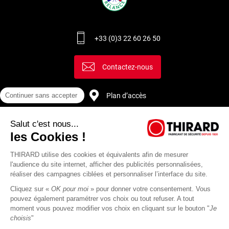
+33 (0)3 22 60 26 50
Contactez-nous
Continuer sans accepter
Plan d’accès
Salut c'est nous...
Recrutement
les Cookies !
THIRARD utilise des cookies et équivalents afin de mesurer
l'audience du site internet, afficher des publicités personnalisées,
réaliser des campagnes ciblées et personnaliser l’interface du site.
Cliquez sur «
OK pour moi
» pour donner votre consentement. Vous
pouvez également paramétrer vos choix ou tout refuser. A tout
moment vous pouvez modifier vos choix en cliquant sur le bouton "
Je
choisis
"