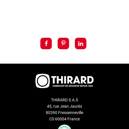
THIRARD S.A.S
45, rue Jean Jaurès
80390 Fressenneville
CS 60004 France