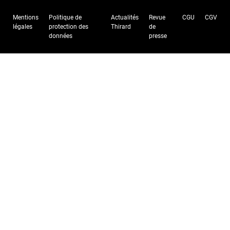
Mentions
Politique de
Actualités
Revue
CGU
CGV
légales
protection des
Thirard
de
données
presse