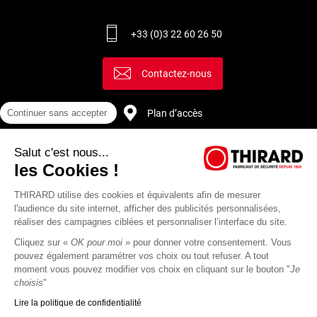
+33 (0)3 22 60 26 50
Contactez-nous
Continuer sans accepter
Plan d’accès
Salut c'est nous...
Recrutement
les Cookies !
THIRARD utilise des cookies et équivalents afin de mesurer
l'audience du site internet, afficher des publicités personnalisées,
réaliser des campagnes ciblées et personnaliser l’interface du site.
Cliquez sur «
OK pour moi
» pour donner votre consentement. Vous
pouvez également paramétrer vos choix ou tout refuser. A tout
moment vous pouvez modifier vos choix en cliquant sur le bouton "
Je
choisis
"
Lire la politique de confidentialité
Mentions
Politique de
Actualités
Revue
CGU
CGV