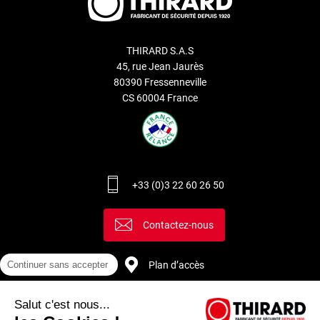
THIRARD S.A.S
45, rue Jean Jaurès
80390 Fressenneville
CS 60004 France
+33 (0)3 22 60 26 50
Contactez-nous
Continuer sans accepter
Plan d’accès
Salut c'est nous...
Recrutement