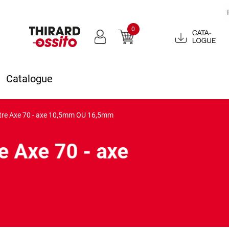
0
Catalogue
2022
Catalogue
ntre Axe 70 - axe 10,5mm OU 16,5mm
e Axe 70 - axe