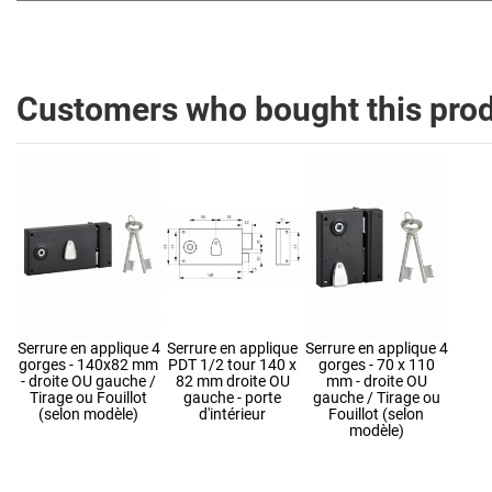
Customers who bought this prod
Serrure en applique 4
Serrure en applique
Serrure en applique 4
gorges - 140x82 mm
PDT 1/2 tour 140 x
gorges - 70 x 110
- droite OU gauche /
82 mm droite OU
mm - droite OU
Tirage ou Fouillot
gauche - porte
gauche / Tirage ou
(selon modèle)
d'intérieur
Fouillot (selon
modèle)