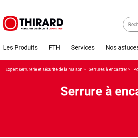
Les Produits
FTH
Services
Nos astuce
Expert serrurerie et sécurité de la maison >
Serrures à encastrer >
Po
Serrure à enc