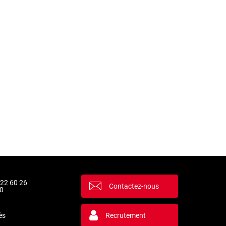
 22 60 26
Contactez-nous
0
ès
Recrutement