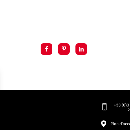
+33 (0)3
5
Plan d’acc