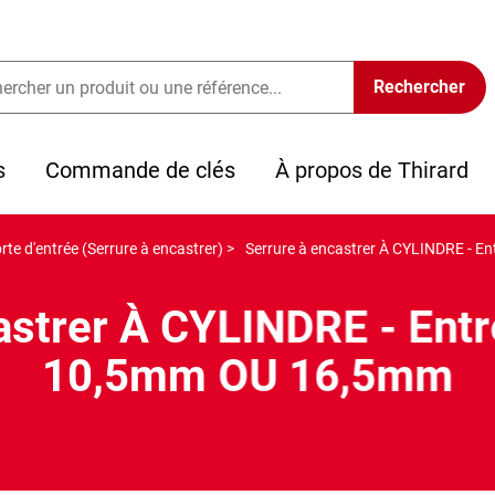
s
Commande de clés
À propos de Thirard
rte d'entrée (Serrure à encastrer) >
Serrure à encastrer À CYLINDRE - E
astrer À CYLINDRE - Entr
10,5mm OU 16,5mm