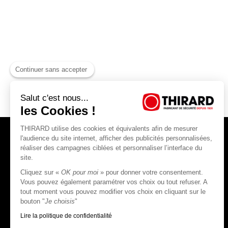
Continuer sans accepter
Salut c'est nous...
les Cookies !
THIRARD utilise des cookies et équivalents afin de mesurer
l'audience du site internet, afficher des publicités personnalisées,
réaliser des campagnes ciblées et personnaliser l’interface du
site.
Cliquez sur «
OK pour moi
» pour donner votre consentement.
THIRARD S.A.S
Vous pouvez également paramétrer vos choix ou tout refuser. A
tout moment vous pouvez modifier vos choix en cliquant sur le
45, rue Jean Jaurès
bouton "
Je choisis
"
80390 Fressenneville
CS 60004 France
Lire la politique de confidentialité