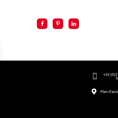
+33 (0)3
5
Plan d’acc