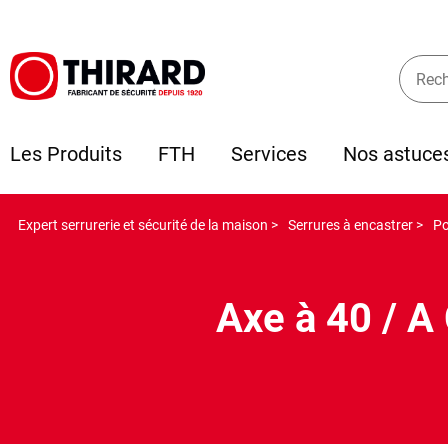
Les Produits
FTH
Services
Nos astuce
Expert serrurerie et sécurité de la maison >
Serrures à encastrer >
Po
Axe à 40 / A