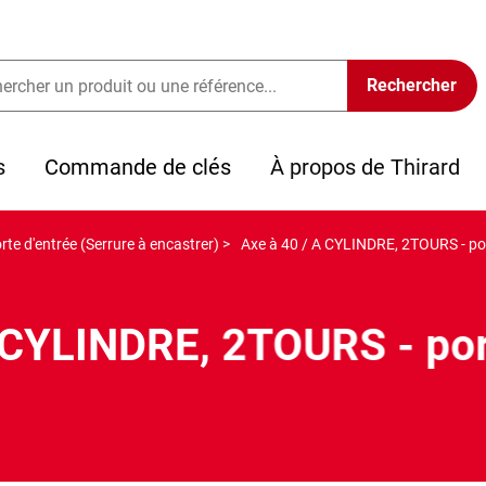
s
Commande de clés
À propos de Thirard
rte d'entrée (Serrure à encastrer) >
Axe à 40 / A CYLINDRE, 2TOURS - por
 CYLINDRE, 2TOURS - por