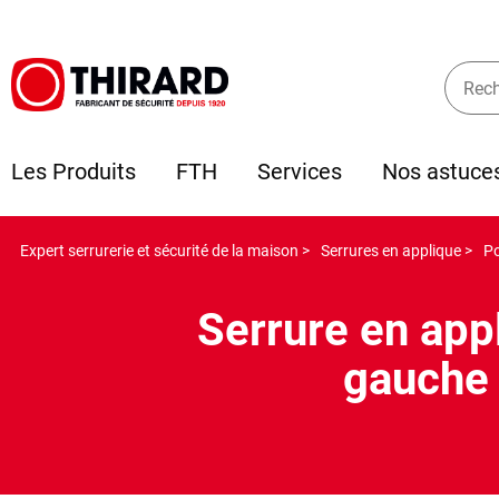
Les Produits
FTH
Services
Nos astuce
Expert serrurerie et sécurité de la maison >
Serrures en applique >
Po
Serrure en ap
gauche 