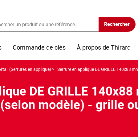
s
Commande de clés
À propos de Thirard
rtail (Serrures en applique) >
Serrure en applique DE GRILLE 140x88 mm - 
plique DE GRILLE 140x88 
(selon modèle) - grille ou