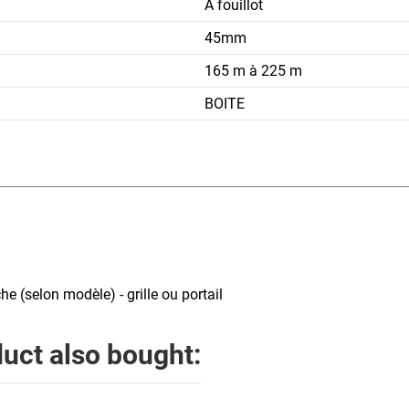
A fouillot
45mm
165 m à 225 m
BOITE
 (selon modèle) - grille ou portail
uct also bought: