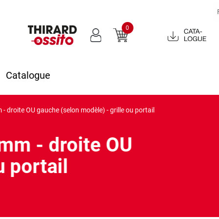
0
Catalogue
2022
Catalogue
droite OU gauche (selon modèle) - grille ou portail
mm - droite OU
 portail