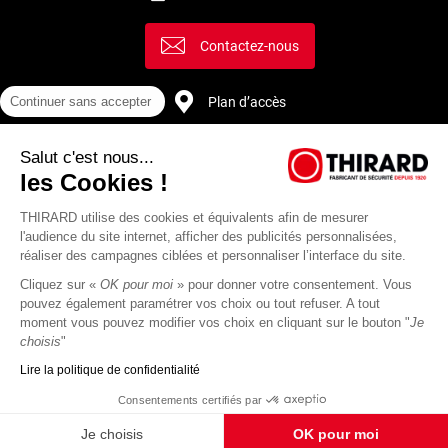
Contactez-nous
Continuer sans accepter
Plan d’accès
Salut c'est nous...
Recrutement
les Cookies !
THIRARD utilise des cookies et équivalents afin de mesurer
l'audience du site internet, afficher des publicités personnalisées,
réaliser des campagnes ciblées et personnaliser l’interface du site.
Cliquez sur «
OK pour moi
» pour donner votre consentement. Vous
pouvez également paramétrer vos choix ou tout refuser. A tout
moment vous pouvez modifier vos choix en cliquant sur le bouton "
Je
choisis
"
Lire la politique de confidentialité
Mentions
Politique de
Actualités
Revue
CGU
CGV
Consentements certifiés par
légales
protection des
Thirard
de
données
presse
Je choisis
OK pour moi