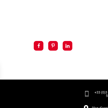
+33 (0)3
5