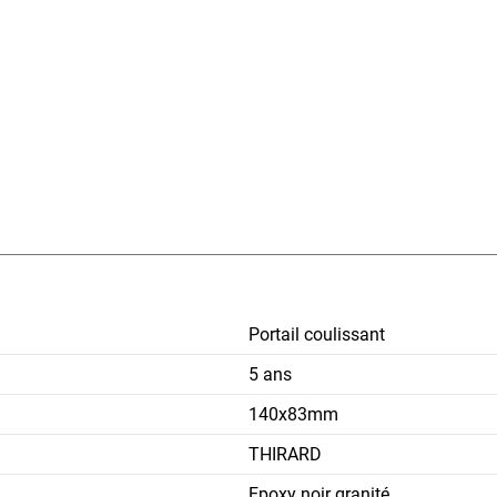
Portail coulissant
5 ans
140x83mm
THIRARD
Epoxy noir granité