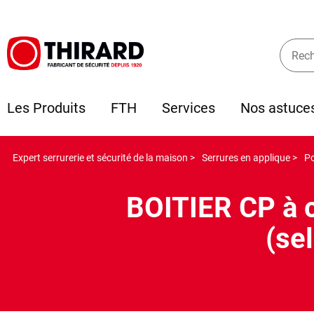
Les Produits
FTH
Services
Nos astuce
Expert serrurerie et sécurité de la maison >
Serrures en applique >
Po
BOITIER CP à 
(sel