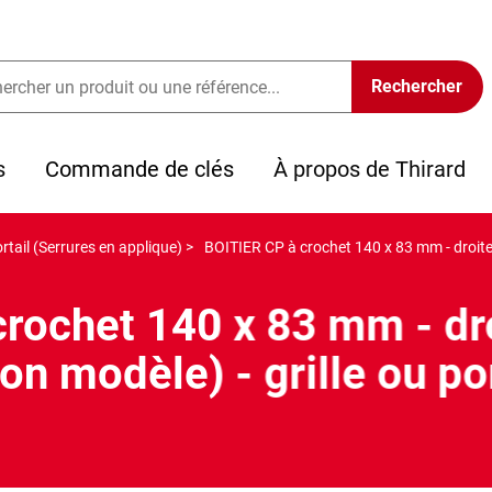
s
Commande de clés
À propos de Thirard
rtail (Serrures en applique) >
BOITIER CP à crochet 140 x 83 mm - droite 
crochet 140 x 83 mm - dr
on modèle) - grille ou po