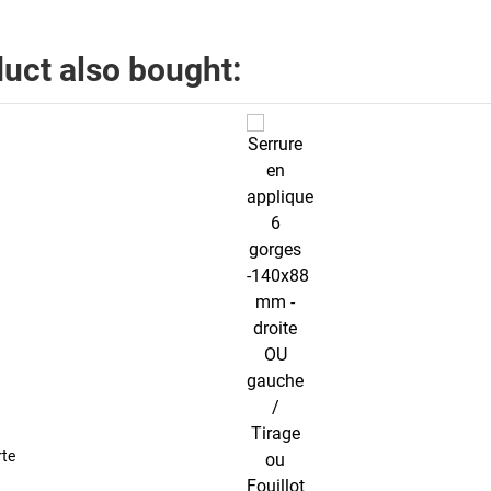
uct also bought:
rte