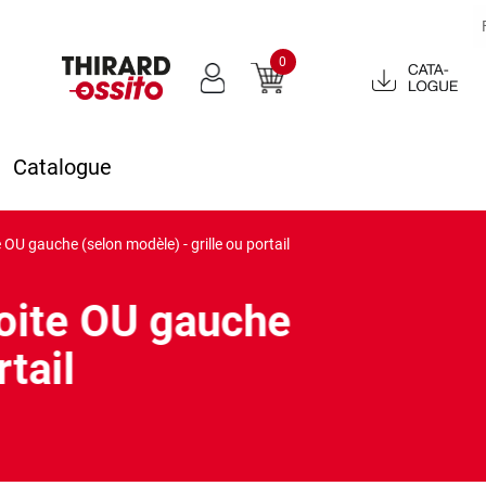
0
Catalogue
2022
Catalogue
OU gauche (selon modèle) - grille ou portail
oite OU gauche
rtail