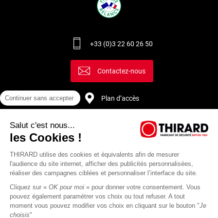
+33 (0)3 22 60 26 50
Contactez-nous
Continuer sans accepter
Plan d’accès
Salut c'est nous...
Recrutement
les Cookies !
THIRARD utilise des cookies et équivalents afin de mesurer
l'audience du site internet, afficher des publicités personnalisées,
réaliser des campagnes ciblées et personnaliser l’interface du site.
Cliquez sur «
OK pour moi
» pour donner votre consentement. Vous
pouvez également paramétrer vos choix ou tout refuser. A tout
moment vous pouvez modifier vos choix en cliquant sur le bouton "
Je
choisis
"