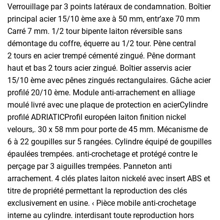
Verrouillage par 3 points latéraux de condamnation. Boîtier
principal acier 15/10 ème axe à 50 mm, entr’axe 70 mm
Carré 7 mm. 1/2 tour bipente laiton réversible sans
démontage du coffre, équerre au 1/2 tour. Pène central
2 tours en acier trempé cémenté zingué. Pêne dormant
haut et bas 2 tours acier zingué. Boîtier asservis acier
15/10 ème avec pênes zingués rectangulaires. Gâche acier
profilé 20/10 ème. Module anti-arrachement en alliage
moulé livré avec une plaque de protection en acierCylindre
profilé ADRIATICProfil européen laiton finition nickel
velours,. 30 x 58 mm pour porte de 45 mm. Mécanisme de
6 à 22 goupilles sur 5 rangées. Cylindre équipé de goupilles
épaulées trempées. anti-crochetage et protégé contre le
perçage par 3 aiguilles trempées. Panneton anti
arrachement. 4 clés plates laiton nickelé avec insert ABS et
titre de propriété permettant la reproduction des clés
exclusivement en usine. ‹ Pièce mobile anti-crochetage
interne au cylindre. interdisant toute reproduction hors