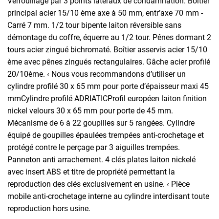
Verrouillage par 3 points latéraux de condamnation. Boîtier
principal acier 15/10 ème axe à 50 mm, entr’axe 70 mm -
Carré 7 mm. 1/2 tour bipente laiton réversible sans
démontage du coffre, équerre au 1/2 tour. Pênes dormant 2
tours acier zingué bichromaté. Boîtier asservis acier 15/10
ème avec pênes zingués rectangulaires. Gâche acier profilé
20/10ème. ‹ Nous vous recommandons d’utiliser un
cylindre profilé 30 x 65 mm pour porte d’épaisseur maxi 45
mmCylindre profilé ADRIATICProfil européen laiton finition
nickel velours 30 x 65 mm pour porte de 45 mm.
Mécanisme de 6 à 22 goupilles sur 5 rangées. Cylindre
équipé de goupilles épaulées trempées anti-crochetage et
protégé contre le perçage par 3 aiguilles trempées.
Panneton anti arrachement. 4 clés plates laiton nickelé
avec insert ABS et titre de propriété permettant la
reproduction des clés exclusivement en usine. ‹ Pièce
mobile anti-crochetage interne au cylindre interdisant toute
reproduction hors usine.