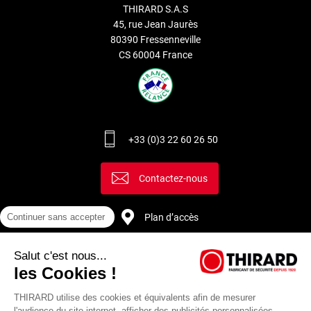
THIRARD S.A.S
45, rue Jean Jaurès
80390 Fressenneville
CS 60004 France
+33 (0)3 22 60 26 50
Contactez-nous
Continuer sans accepter
Plan d’accès
Salut c'est nous...
Recrutement
les Cookies !
THIRARD utilise des cookies et équivalents afin de mesurer
l'audience du site internet, afficher des publicités personnalisées,