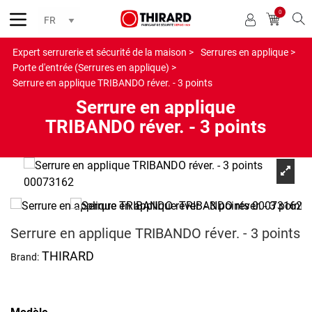
0
Reche
Expert serrurerie et sécurité de la maison >
Serrures en applique >
Porte d'entrée (Serrures en applique) >
Serrure en applique TRIBANDO réver. - 3 points
Serrure en applique
TRIBANDO réver. - 3 points
Serrure en applique TRIBANDO réver. - 3 points
THIRARD
Brand: