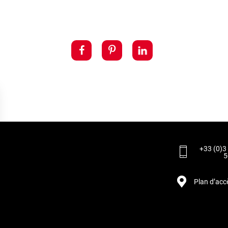
+33 (0)3
5
Plan d’acc