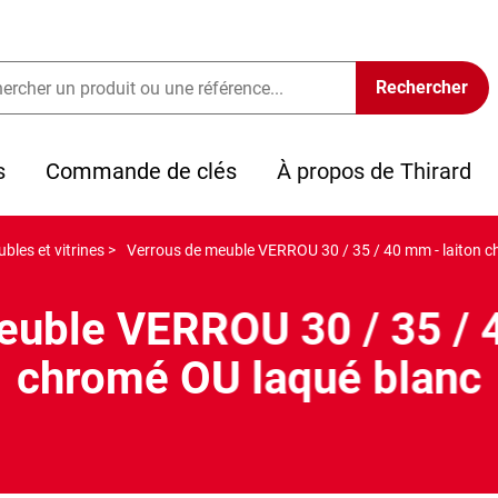
s
Commande de clés
À propos de Thirard
les et vitrines >
Verrous de meuble VERROU 30 / 35 / 40 mm - laiton c
euble VERROU 30 / 35 / 4
chromé OU laqué blanc