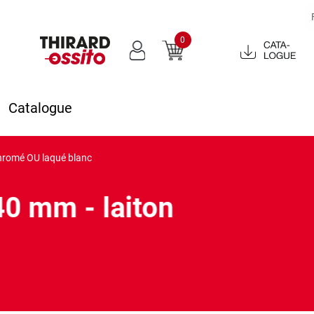
0
Catalogue
2022
Catalogue
hromé OU laqué blanc
0 mm - laiton