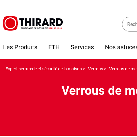
Les Produits
FTH
Services
Nos astuce
Expert serrurerie et sécurité de la maison >
Verrous >
Verrous de meub
Verrous de m