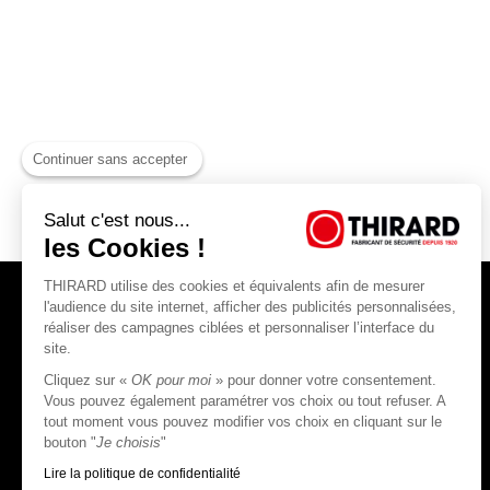
Continuer sans accepter
Salut c'est nous...
les Cookies !
THIRARD utilise des cookies et équivalents afin de mesurer
l'audience du site internet, afficher des publicités personnalisées,
réaliser des campagnes ciblées et personnaliser l’interface du
site.
Cliquez sur «
OK pour moi
» pour donner votre consentement.
THIRARD S.A.S
Vous pouvez également paramétrer vos choix ou tout refuser. A
tout moment vous pouvez modifier vos choix en cliquant sur le
45, rue Jean Jaurès
bouton "
Je choisis
"
80390 Fressenneville
CS 60004 France
Lire la politique de confidentialité