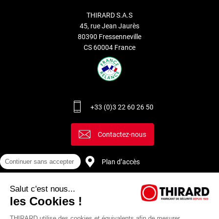
THIRARD S.A.S
45, rue Jean Jaurès
80390 Fressenneville
CS 60004 France
+33 (0)3 22 60 26 50
Contactez-nous
Continuer sans accepter
Plan d’accès
Salut c'est nous...
Recrutement
les Cookies !
THIRARD utilise des cookies et équivalents afin de mesurer