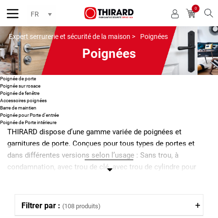
0
Reche
Expert serrurerie et sécurité de la maison >
Poignées
Poignées
Poignée de porte
Poignée sur rosace
Poignée de fenêtre
Accessoires poignées
Barre de maintien
Poignée pour Porte d'entrée
Poignée de Porte intérieure
THIRARD dispose d’une gamme variée de poignées et
garnitures de porte. Conçues pour tous types de portes et
dans différentes versions selon l’usage : Sans trou, à
condamnation, avec trou de clé, avec trou de cylindre pour
porte standard ou avec trou de cylindre pour porte palière. Nos
modèles de poignées sont proposés avec diverses finitions
chromée, aluminium, laquée, laiton, porcelaine, PVC , acier…
Filtrer par :
(108 produits)
Thirard propose en complément des accessoires de poignées