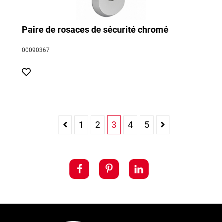
Paire de rosaces de sécurité chromé
00090367
1
2
3
4
5