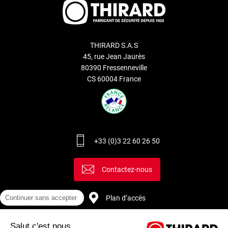
THIRARD S.A.S
45, rue Jean Jaurès
80390 Fressenneville
CS 60004 France
+33 (0)3 22 60 26 50
Contactez-nous
Plan d’accès
Continuer sans accepter
Salut c'est nous...
Recrutement