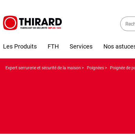
Les Produits
FTH
Services
Nos astuce
Expert serrurerie et sécurité de la maison >
Poignées >
Poignée de p