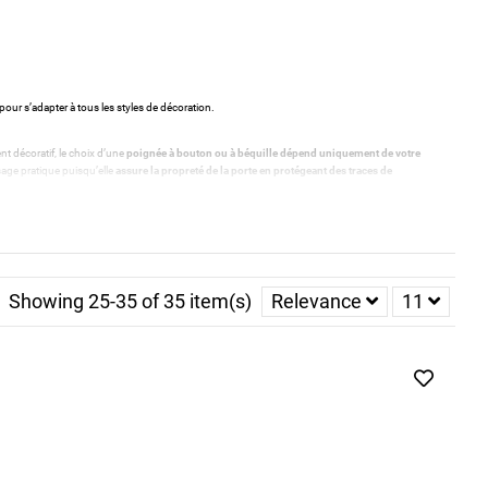
pour s’adapter à tous les styles de décoration.
t décoratif, le choix d’une
poignée à bouton ou à béquille dépend uniquement de votre
sage pratique puisqu’elle
assure la propreté de la porte en protégeant des traces de
n. Chambre, cave, garage ou bureau, toutes les pièces nécessitant d’être fermées à clé
 Par mesure de sécurité, la poignée de porte à condamnation peut également se débloquer de
Showing 25-35 of 35 item(s)
Relevance
11