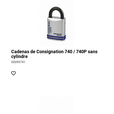
des pièces nues sous tension électrique ;
des fluides sous pression (hydraulique, vapeur, produits
chimiques dangereux…) ;
des pièces mécaniques effectuant un mouvement imprévu.
Dans la majorité des cas, la victime se croyait en sécurité,
mais la consignation s’est avérée incomplète.
Découvrez notre brochure consignation :
Télécharger
Cadenas de Consignation 740 / 740P sans
cylindre
00099741