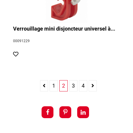
Verrouillage mini disjoncteur universel à...
00091229
1
2
3
4