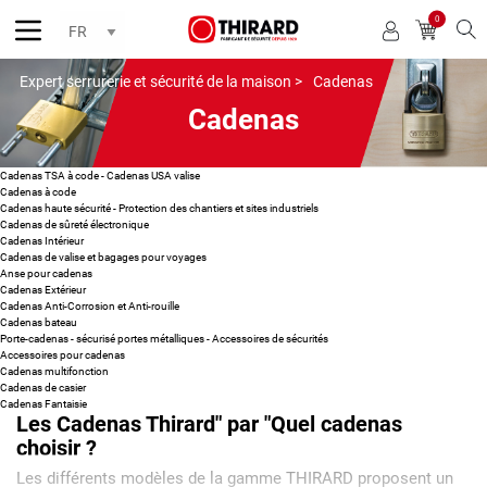
0
Reche
Expert serrurerie et sécurité de la maison >
Cadenas
Cadenas
Cadenas TSA à code - Cadenas USA valise
Cadenas à code
Cadenas haute sécurité - Protection des chantiers et sites industriels
Cadenas de sûreté électronique
Cadenas Intérieur
Cadenas de valise et bagages pour voyages
Anse pour cadenas
Cadenas Extérieur
Cadenas Anti-Corrosion et Anti-rouille
Cadenas bateau
Porte-cadenas - sécurisé portes métalliques - Accessoires de sécurités
Accessoires pour cadenas
Cadenas multifonction
Cadenas de casier
Cadenas Fantaisie
Les Cadenas Thirard" par "Quel cadenas
choisir ?
Les différents modèles de la gamme THIRARD proposent un