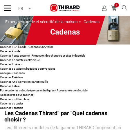
0
Reche
Expert serrurerie et sécurité de la maison >
Cadenas
Cadenas
Cadenas TSA à code - Cadenas USA valise
Cadenas à code
Cadenas haute sécurité - Protection des chantiers et sites industriels
Cadenas de sûreté électronique
Cadenas Intérieur
Cadenas de valise et bagages pour voyages
Anse pour cadenas
Cadenas Extérieur
Cadenas Anti-Corrosion et Anti-rouille
Cadenas bateau
Porte-cadenas - sécurisé portes métalliques - Accessoires de sécurités
Accessoires pour cadenas
Cadenas multifonction
Cadenas de casier
Cadenas Fantaisie
Les Cadenas Thirard" par "Quel cadenas
choisir ?
Les différents modèles de la gamme THIRARD proposent un