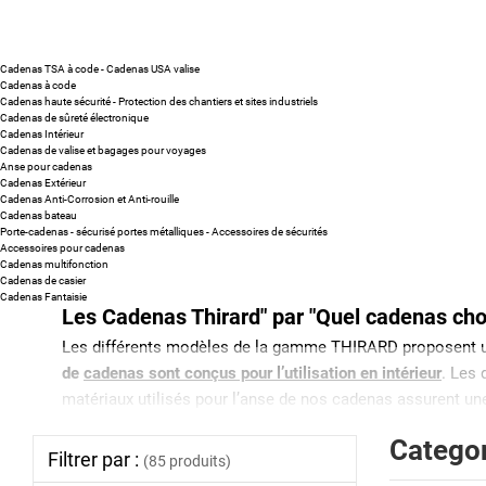
Cadenas TSA à code - Cadenas USA valise
Cadenas à code
Cadenas haute sécurité - Protection des chantiers et sites industriels
Cadenas de sûreté électronique
Cadenas Intérieur
Cadenas de valise et bagages pour voyages
Anse pour cadenas
Cadenas Extérieur
Cadenas Anti-Corrosion et Anti-rouille
Cadenas bateau
Porte-cadenas - sécurisé portes métalliques - Accessoires de sécurités
Accessoires pour cadenas
Cadenas multifonction
Cadenas de casier
Cadenas Fantaisie
Les Cadenas Thirard" par "Quel cadenas choi
Les différents modèles de la gamme THIRARD proposent 
de
cadenas sont conçus pour l’utilisation en intérieur
. Les 
matériaux utilisés pour l’anse de nos cadenas assurent u
moins 4mm pour afin d’éviter qu’il puisse être découpé à
Catego
Filtrer par :
Sur certains modèles de cadenas cette dernière sera gainé
(85 produits)