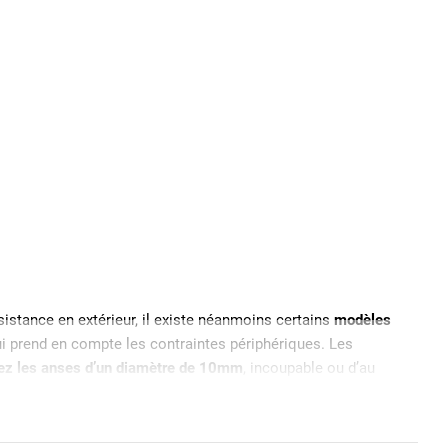
sistance en extérieur, il existe néanmoins certains
modèles
ui prend en compte les contraintes périphériques. Les
sez les anses d’un diamètre de 10mm
, incoupable ou d’au
e
cadenas haute sécurité
.
 par une bague PVC. Si l’acier cémenté assure une