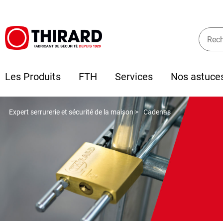
Les Produits
FTH
Services
Nos astuce
Expert serrurerie et sécurité de la maison >
Cadenas