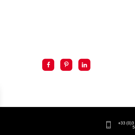
+33 (0)3
5