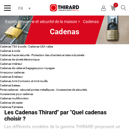
0
Reche
Expert serrurerie et sécurité de la maison >
Cadenas
Cadenas
Cadenas TSA à code - Cadenas USA valise
Cadenas à code
Cadenas haute sécurité - Protection des chantiers et sites industriels
Cadenas de sûreté électronique
Cadenas Intérieur
Cadenas de valise et bagages pour voyages
Anse pour cadenas
Cadenas Extérieur
Cadenas Anti-Corrosion et Anti-rouille
Cadenas bateau
Porte-cadenas - sécurisé portes métalliques - Accessoires de sécurités
Accessoires pour cadenas
Cadenas multifonction
Cadenas de casier
Cadenas Fantaisie
Les Cadenas Thirard" par "Quel cadenas
choisir ?
Les différents modèles de la gamme THIRARD proposent un