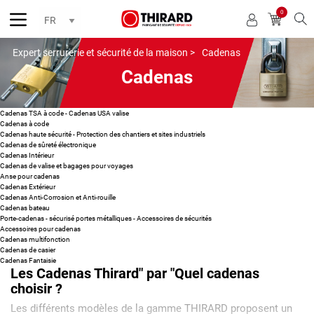
0
Reche
Expert serrurerie et sécurité de la maison >
Cadenas
Cadenas
Cadenas TSA à code - Cadenas USA valise
Cadenas à code
Cadenas haute sécurité - Protection des chantiers et sites industriels
Cadenas de sûreté électronique
Cadenas Intérieur
Cadenas de valise et bagages pour voyages
Anse pour cadenas
Cadenas Extérieur
Cadenas Anti-Corrosion et Anti-rouille
Cadenas bateau
Porte-cadenas - sécurisé portes métalliques - Accessoires de sécurités
Accessoires pour cadenas
Cadenas multifonction
Cadenas de casier
Cadenas Fantaisie
Les Cadenas Thirard" par "Quel cadenas
choisir ?
Les différents modèles de la gamme THIRARD proposent un