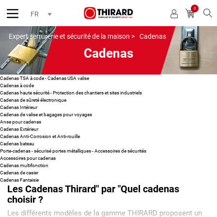
0
Reche
Expert serrurerie et sécurité de la maison >
Cadenas
Cadenas
Cadenas TSA à code - Cadenas USA valise
Cadenas à code
Cadenas haute sécurité - Protection des chantiers et sites industriels
Cadenas de sûreté électronique
Cadenas Intérieur
Cadenas de valise et bagages pour voyages
Anse pour cadenas
Cadenas Extérieur
Cadenas Anti-Corrosion et Anti-rouille
Cadenas bateau
Porte-cadenas - sécurisé portes métalliques - Accessoires de sécurités
Accessoires pour cadenas
Cadenas multifonction
Cadenas de casier
Cadenas Fantaisie
Les Cadenas Thirard" par "Quel cadenas
choisir ?
Les différents modèles de la gamme THIRARD proposent un