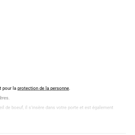
t pour la
protection de la personne
.
ères.
il de boeuf, il s'insère dans votre porte et est également
de votre part. En fonction du modèle, vous pouvez
s selon les normes CE pour une utilisation dans les ERP.