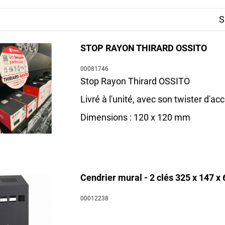
nir en position ouverte les fenêtres et d'éviter les claquements au v
S
nt avec système de verrouillage sont également proposé pour les ERP
if de sécurité supplémentaire pour bloquer l'accès via vos fenêtres
STOP RAYON THIRARD OSSITO
intrusion de clé et assurent une protection contre le crochetage s
lage à code ou à clé.
00081746
Stop Rayon Thirard OSSITO
porte Thirard permet de choisir votre accessoire selon votre type de 
intient en position ouverte.
Livré à l'unité, avec son twister d'ac
res
, nos
sauterelles à levier
, et nos
équipements de porte fenêtre
.
Dimensions : 120 x 120 mm
Cendrier mural - 2 clés 325 x 147 x 
00012238