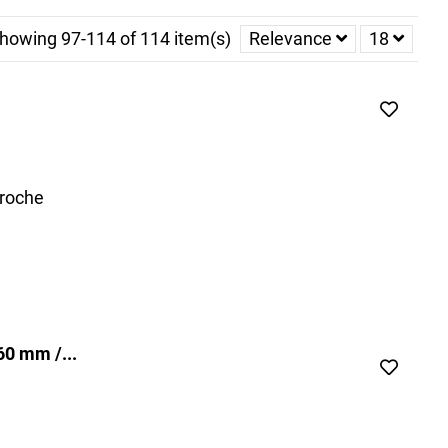
ent. Plusieurs systèmes de fixation sont disponibles pour
howing 97-114 of 114 item(s)
Relevance
18
 tels que les écoles et hôpitaux.
.
upplémentaire. Boite à clés : Stocker de manière sécurisée
porte et votre type de sol. De nombreux modèles sont
croche
60 mm /...