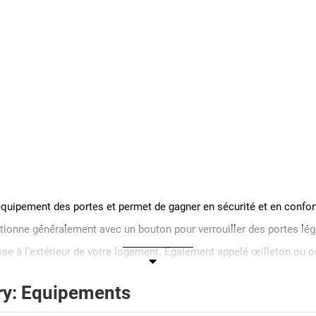
quipement des portes et permet de gagner en sécurité et en confor
actionne généralement avec un bouton pour verrouiller des portes lég
asse à l’extérieur de votre logement. Egalement appelé œilleton ou oe
ry: Equipements
positif mécanique qui permet la fermeture de la porte sans action 
eture de votre porte. Les modèles Thirard sont également disponible