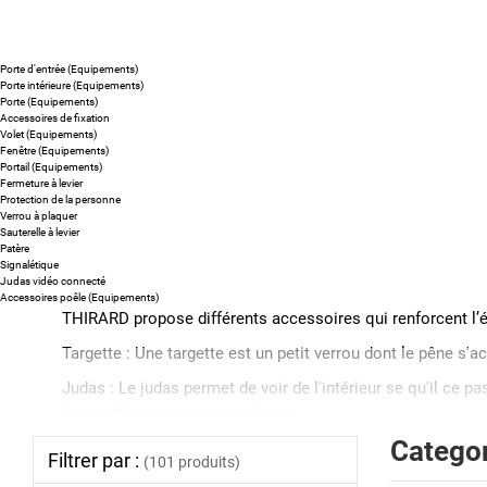
Porte d'entrée (Equipements)
Porte intérieure (Equipements)
Porte (Equipements)
Accessoires de fixation
Volet (Equipements)
Fenêtre (Equipements)
Portail (Equipements)
Fermeture à levier
Protection de la personne
Verrou à plaquer
Sauterelle à levier
Patère
Signalétique
Judas vidéo connecté
Accessoires poêle (Equipements)
THIRARD propose différents accessoires qui renforcent l’é
Targette : Une targette est un petit verrou dont le pêne s'
Judas : Le judas permet de voir de l'intérieur se qu'il ce p
disponible en version numérique.
Catego
Ferme porte : Un ferme porte pour
porte d'entrée
est un dis
Filtrer par :
(101 produits)
effectuer plusieurs réglages et adapter la vitesse de ferm