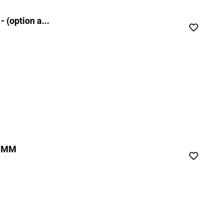
(option a...
0 MM