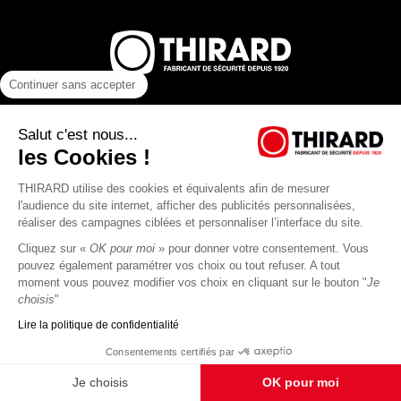
Continuer sans accepter
THIRARD S.A.S
45, rue Jean Jaurès
Salut c'est nous...
80390 Fressenneville
les Cookies !
CS 60004 France
THIRARD utilise des cookies et équivalents afin de mesurer
l'audience du site internet, afficher des publicités personnalisées,
réaliser des campagnes ciblées et personnaliser l’interface du site.
Cliquez sur «
OK pour moi
» pour donner votre consentement. Vous
pouvez également paramétrer vos choix ou tout refuser. A tout
+33 (0)3 22 60 26 50
moment vous pouvez modifier vos choix en cliquant sur le bouton "
Je
choisis
"
Lire la politique de confidentialité
Contactez-nous
Consentements certifiés par
Plan d’accès
Je choisis
OK pour moi