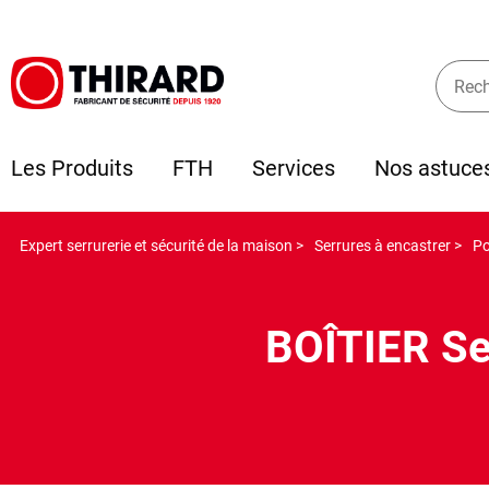
Les Produits
FTH
Services
Nos astuce
Expert serrurerie et sécurité de la maison >
Serrures à encastrer >
Po
BOÎTIER Ser