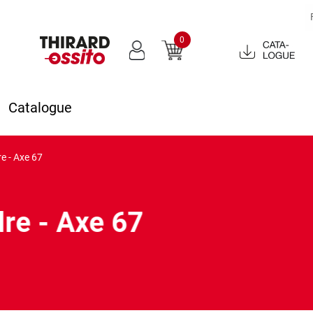
0
Catalogue
2022
Catalogue
e - Axe 67
dre - Axe 67