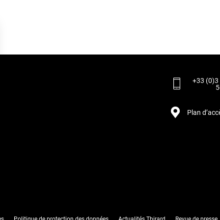
+33 (0)3
5
Plan d’acc
rantissant la conformité avec les réglementations. Personnalisez vos préférences pour contrôler 
es
Politique de protection des données
Actualités Thirard
Revue de presse