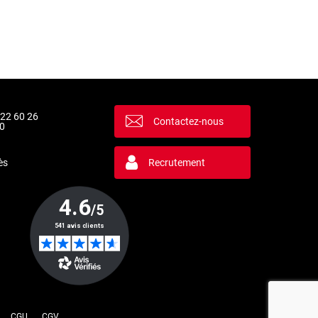
 22 60 26
Contactez-nous
0
ès
Recrutement
la manière dont vos informations sont manipulées.
CGU
CGV