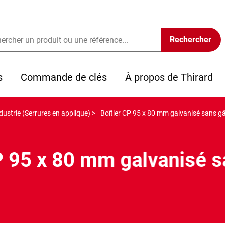
s
Commande de clés
À propos de Thirard
dustrie (Serrures en applique) >
Boîtier CP 95 x 80 mm galvanisé sans g
P 95 x 80 mm galvanisé 