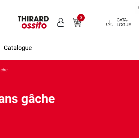
0
Catalogue
2022
Catalogue
âche
sans gâche