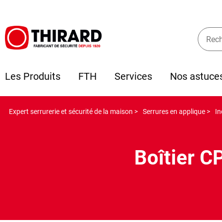
Les Produits
FTH
Services
Nos astuce
Expert serrurerie et sécurité de la maison >
Serrures en applique >
In
Boîtier C