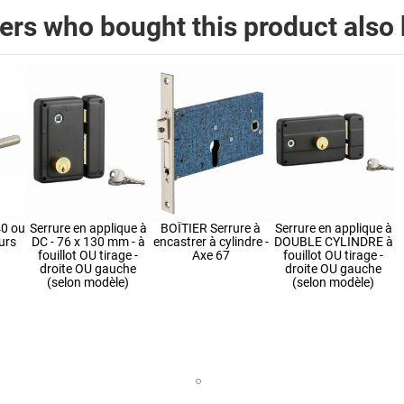
rs who bought this product also 
40 ou
Serrure en applique à
BOÎTIER Serrure à
Serrure en applique à
urs
DC - 76 x 130 mm - à
encastrer à cylindre -
DOUBLE CYLINDRE à
fouillot OU tirage -
Axe 67
fouillot OU tirage -
droite OU gauche
droite OU gauche
(selon modèle)
(selon modèle)