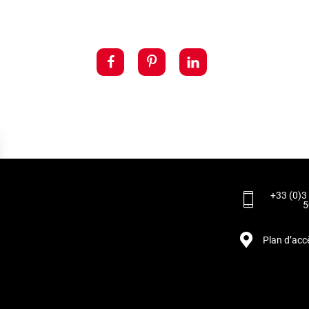
+33 (0)3
5
Plan d’acc