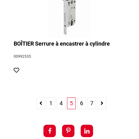
BOÎTIER Serrure à encastrer à cylindre
00992535
1
4
5
6
7