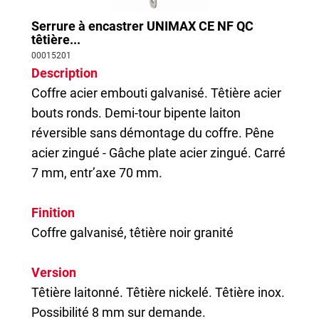
Axe à 50 mm entraxe 70 mm
Serrure à encastrer UNIMAX CE NF QC
Axe à 55 mm entraxe 72 mm (type Alsace)
têtière...
Axe à 60 mm entraxe 70 mm
00015201
Axe à 70 mm entraxe 70 mm
Description
Axe à 80 mm entraxe 70 mm
Coffre acier embouti galvanisé. Têtière acier
bouts ronds. Demi-tour bipente laiton
réversible sans démontage du coffre. Pêne
acier zingué - Gâche plate acier zingué. Carré
7 mm, entr’axe 70 mm.
Finition
Coffre galvanisé, têtière noir granité
Version
Têtière laitonné. Têtière nickelé. Têtière inox.
Possibilité 8 mm sur demande.