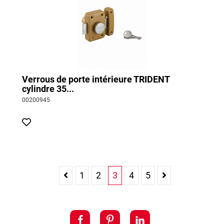
Verrous de porte intérieure TRIDENT
cylindre 35...
00200945
1
2
3
4
5