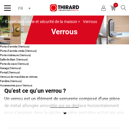
0
Reche
Expert serrurerie et sécurité de la maison >
Verrous
Verrous
Porte d'entrée (Verrous)
Porte d'entrée vitrée (Verrous)
Porte intérieure (Verrous)
Salle de Bain (Verrous)
Porte de cave (Verrous)
Garage (Verrous)
Portail (Verrous)
Verrous de meubles et vitrines
Fenêtre (Verrous)
Accessoires pour Verrous
Qu’est ce qu’un verrou ?
Un verrou est un élément de serrurerie composé d’une pièce
de métal allongée amovible qui se déplace horizontalement
pour s’engager dans la gâche. Le pêne peut-être activé par une
clé, un bouton ou une tige dans le cas d’une targette.
Les verrous sont en général utilisés pour renforcer la sécurité