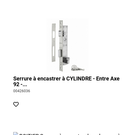
n’utilisez pas de corps gras pour l’étape de lubrification au
risque d’encrasser davantage votre serrure.
Enfin, si le nettoyage et la lubrification de votre serrure ne
suffit pas, et que vous faites face à des difficultés pour faire
entrer votre clé dans la serrure ou pour ouvrir et fermer votre
porte vous pouvez
faire appel à un professionnel
. Si besoin,
n’hésitez pas à
changer votre serrure de porte d’entrée par une
nouvelle serrure Thirard
.
Serrure à encastrer à CYLINDRE - Entre Axe
92 -...
00426036