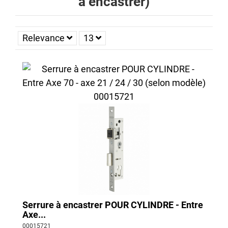
à encastrer)
qualité munie de multiples points d’ancrage
. En augmentant le
nombre de points, vous augmentez la résistance de votre
porte aux intrusions. Une serrure de porte d’entrée doit, au
Relevance
13
minimum, être
munie de 3 points d’ancrage afin de sécuriser
votre habitation
. Pour une protection optimale des portes
d’entrée, choisissez une serrure à encastrer avec 5 points de
fermetures.
Pour limiter au mieux les risques d’intrusion, Thirard vous
propose des
serrures certifiées par la norme A2P
(Assurance
protection prévention). Délivré par le Centre National de
Prévention et de Protection (CNPP), ce label
assure un degré
de résistance à l’effraction
. Certains organismes d’assurance
imposent parfois d’installer une serrure 3 points ou 5 points
ayant reçu ce label. La certification A2P dispose de
3 niveaux
de sécurité identifiable par un nombre d’étoiles
allant de 1 à 3.
On retrouve ainsi :
Serrure à encastrer POUR CYLINDRE - Entre
label A2P* : résistance à l’effraction de 5 minutes,
Axe...
label A2P** : résistance à l’effraction de 10 minutes,
00015721