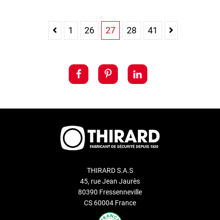
1
26
27
28
41
THIRARD S.A.S
45, rue Jean Jaurès
80390 Fressenneville
CS 60004 France