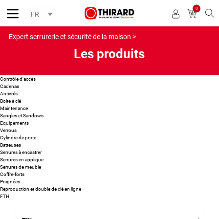
0
Reche
Expert serrurerie et sécurité de la maison >
Les produits
Contrôle d'accès
Cadenas
Antivols
Boite à clé
Maintenance
Sangles et Sandows
Equipements
Verrous
Cylindre de porte
Batteuses
Serrures à encastrer
Serrures en applique
Serrures de meuble
Coffre-forts
Poignées
Reproduction et double de clé en ligne
FTH