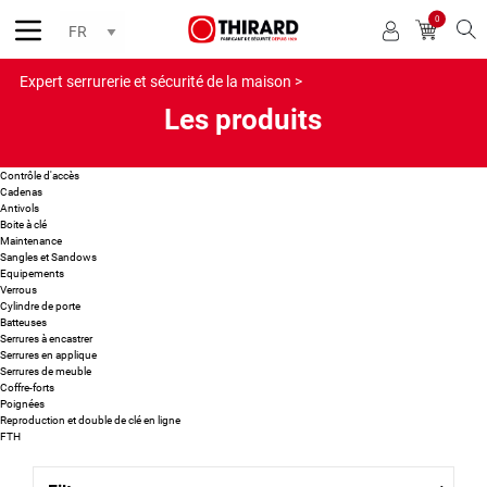
0
Reche
Expert serrurerie et sécurité de la maison >
Les produits
Contrôle d'accès
Cadenas
Antivols
Boite à clé
Maintenance
Sangles et Sandows
Equipements
Verrous
Cylindre de porte
Batteuses
Serrures à encastrer
Serrures en applique
Serrures de meuble
Coffre-forts
Poignées
Reproduction et double de clé en ligne
FTH