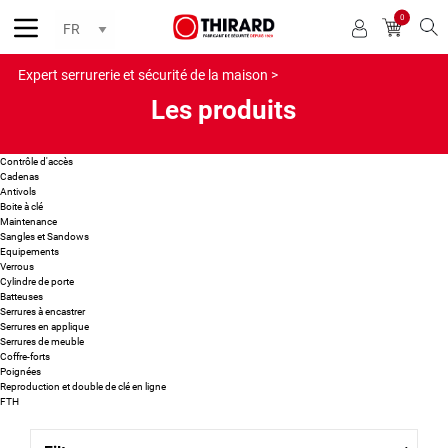
0
Reche
Expert serrurerie et sécurité de la maison >
Les produits
Contrôle d'accès
Cadenas
Antivols
Boite à clé
Maintenance
Sangles et Sandows
Equipements
Verrous
Cylindre de porte
Batteuses
Serrures à encastrer
Serrures en applique
Serrures de meuble
Coffre-forts
Poignées
Reproduction et double de clé en ligne
FTH