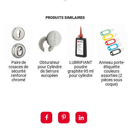
PRODUITS SIMILAIRES
-
Paire de
Obturateur
LUBRIFIANT
Anneau porte-
rosaces de
pour Cylindre
poudre
étiquette
sécurité
de Serrure
graphite 95 ml
couleurs
renforcé
européen
pour cylindre
assorties (2
chromé
pièces sous
coque)