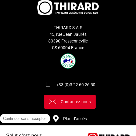
THIRARD S.A.S
45, rue Jean Jaurès
80390 Fressenneville
CS 60004 France
+33 (0)3 22 60 26 50
Contactez-nous
Continuer sans accepter
Plan d’accès
Salut c'est nous...
Recrutement