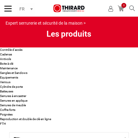
0
Reche
Expert serrurerie et sécurité de la maison >
Les produits
Contrôle d'accès
Cadenas
Antivols
Boite à clé
Maintenance
Sangles et Sandows
Equipements
Verrous
Cylindre de porte
Batteuses
Serrures à encastrer
Serrures en applique
Serrures de meuble
Coffre-forts
Poignées
Reproduction et double de clé en ligne
FTH