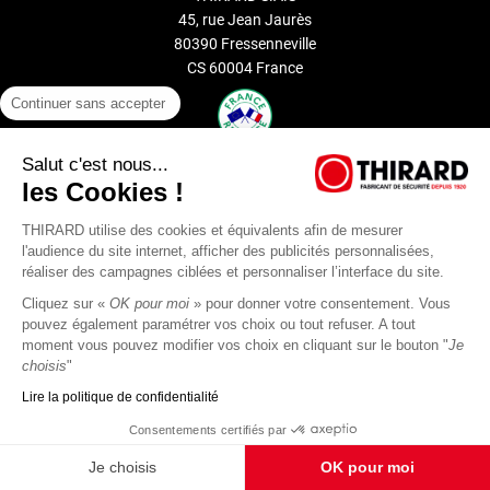
45, rue Jean Jaurès
80390 Fressenneville
CS 60004 France
Continuer sans accepter
Salut c'est nous...
les Cookies !
+33 (0)3 22 60 26 50
THIRARD utilise des cookies et équivalents afin de mesurer
l'audience du site internet, afficher des publicités personnalisées,
Contactez-nous
réaliser des campagnes ciblées et personnaliser l’interface du site.
Cliquez sur «
OK pour moi
» pour donner votre consentement. Vous
Plan d’accès
pouvez également paramétrer vos choix ou tout refuser. A tout
moment vous pouvez modifier vos choix en cliquant sur le bouton "
Je
choisis
"
Recrutement
Lire la politique de confidentialité
Consentements certifiés par
Je choisis
OK pour moi