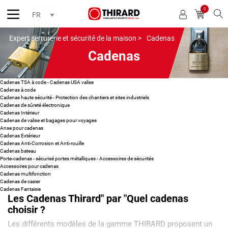
0
Reche
Expert serrurerie et sécurité de la maison >
Cadenas
Cadenas
Cadenas TSA à code - Cadenas USA valise
Cadenas à code
Cadenas haute sécurité - Protection des chantiers et sites industriels
Cadenas de sûreté électronique
Cadenas Intérieur
Cadenas de valise et bagages pour voyages
Anse pour cadenas
Cadenas Extérieur
Cadenas Anti-Corrosion et Anti-rouille
Cadenas bateau
Porte-cadenas - sécurisé portes métalliques - Accessoires de sécurités
Accessoires pour cadenas
Cadenas multifonction
Cadenas de casier
Cadenas Fantaisie
Les Cadenas Thirard" par "Quel cadenas
choisir ?
Les différents modèles de la gamme THIRARD proposent un