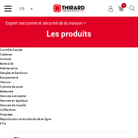
0
Reche
Expert serrurerie et sécurité de la maison >
Les produits
Contrôle d'accès
Cadenas
Antivols
Boite à clé
Maintenance
Sangles et Sandows
Equipements
Verrous
Cylindre de porte
Batteuses
Serrures à encastrer
Serrures en applique
Serrures de meuble
Coffre-forts
Poignées
Reproduction et double de clé en ligne
FTH