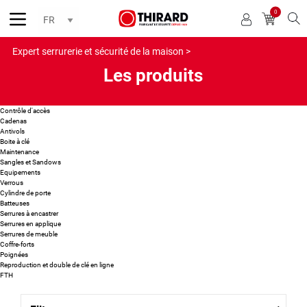
0
Reche
Expert serrurerie et sécurité de la maison >
Les produits
Contrôle d'accès
Cadenas
Antivols
Boite à clé
Maintenance
Sangles et Sandows
Equipements
Verrous
Cylindre de porte
Batteuses
Serrures à encastrer
Serrures en applique
Serrures de meuble
Coffre-forts
Poignées
Reproduction et double de clé en ligne
FTH