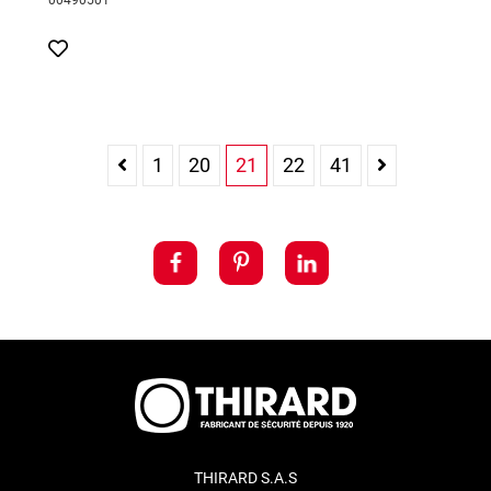
00490501
1
20
21
22
41
THIRARD S.A.S