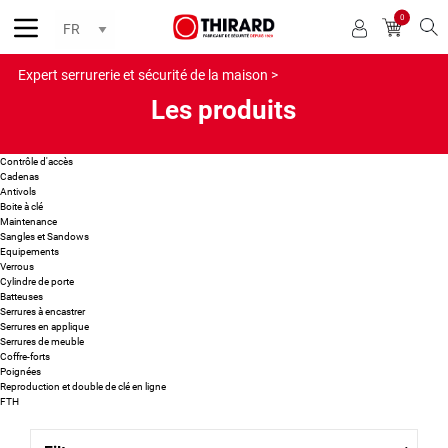
0
Reche
Expert serrurerie et sécurité de la maison >
Les produits
Contrôle d'accès
Cadenas
Antivols
Boite à clé
Maintenance
Sangles et Sandows
Equipements
Verrous
Cylindre de porte
Batteuses
Serrures à encastrer
Serrures en applique
Serrures de meuble
Coffre-forts
Poignées
Reproduction et double de clé en ligne
FTH