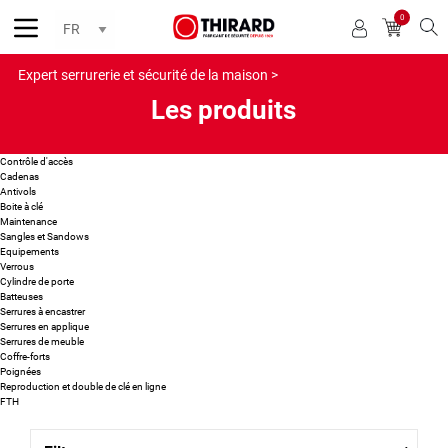
0
Reche
Expert serrurerie et sécurité de la maison >
Les produits
Contrôle d'accès
Cadenas
Antivols
Boite à clé
Maintenance
Sangles et Sandows
Equipements
Verrous
Cylindre de porte
Batteuses
Serrures à encastrer
Serrures en applique
Serrures de meuble
Coffre-forts
Poignées
Reproduction et double de clé en ligne
FTH