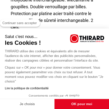
goupilles. Double verrouillage par billes.
Protection par platine acier traité contre le
perçage. Bloc de sûreté interchangeable. 2
Continuer sans accepter
clés.
Salut c'est nous...
Finition
les Cookies !
Laqué noir
THIRARD utilise des cookies et équivalents afin de mesurer
l'audience du site internet, afficher des publicités personnalisées,
Version
réaliser des campagnes ciblées et personnaliser l’interface du site.
Possibilité MV / mise sur numéro / Mise sur
Cliquez sur «
OK pour moi
» pour donner votre consentement. Vous
pouvez également paramétrer vos choix ou tout refuser. A tout
passe
moment vous pouvez modifier vos choix en cliquant sur le bouton "
Je
choisis
"
Utilisation
Lire la politique de confidentialité
Chantier
Consentements certifiés par
Je choisis
OK pour moi