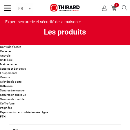
0
Reche
Expert serrurerie et sécurité de la maison >
Les produits
Contrôle d'accès
Cadenas
Antivols
Boite à clé
Maintenance
Sangles et Sandows
Equipements
Verrous
Cylindre de porte
Batteuses
Serrures à encastrer
Serrures en applique
Serrures de meuble
Coffre-forts
Poignées
Reproduction et double de clé en ligne
FTH