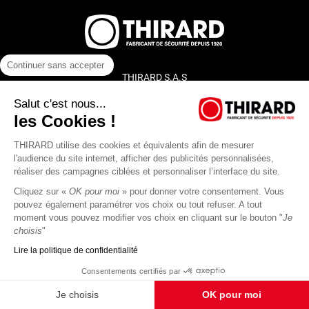
Continuer sans accepter
THIRARD S.A.S
45, rue Jean Jaurès
Salut c'est nous...
80390 Fressenneville
les Cookies !
CS 60004 France
THIRARD utilise des cookies et équivalents afin de mesurer
l'audience du site internet, afficher des publicités personnalisées,
réaliser des campagnes ciblées et personnaliser l’interface du site.
Cliquez sur «
OK pour moi
» pour donner votre consentement. Vous
pouvez également paramétrer vos choix ou tout refuser. A tout
+33 (0)3 22 60 26 50
moment vous pouvez modifier vos choix en cliquant sur le bouton "
Je
choisis
"
Contactez-nous
Lire la politique de confidentialité
Consentements certifiés par
Plan d’accès
Je choisis
OK pour moi