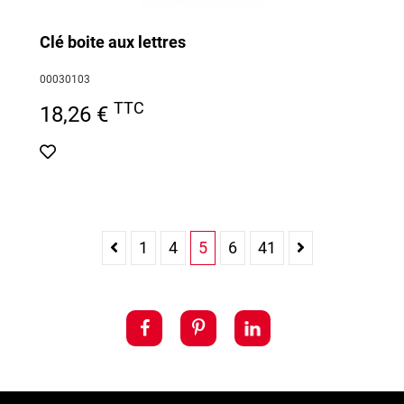
Clé boite aux lettres
00030103
TTC
18,26 €
1
4
5
6
41