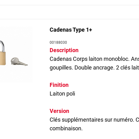
cier inoxydable sont préconisés pour une
protection contre la corrosi
 à lui est spécialement conçu pour résister au milieu salin.
mner l’accès à un tableau éléctrique ou à des éléments techniques, i
Cadenas Type 1+
00188030
ent une gamme de
cadenas TSA
, l’élément indispensable pour les glo
Description
on” est l’
élément de sécurité obligatoire pour vos bagages
. Vous p
 vos valises sans détruire ou endommager votre bagagerie.
Cadenas
Corps laiton monobloc. An
goupilles. Double ancrage. 2 clés lai
Finition
Laiton poli
Version
Clés supplémentaires sur numéro. 
combinaison.