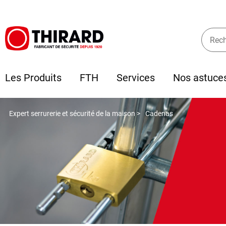
Les Produits
FTH
Services
Nos astuce
Expert serrurerie et sécurité de la maison >
Cadenas