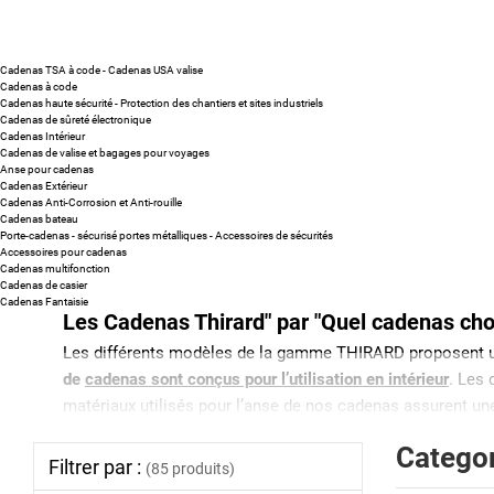
Cadenas TSA à code - Cadenas USA valise
Cadenas à code
Cadenas haute sécurité - Protection des chantiers et sites industriels
Cadenas de sûreté électronique
Cadenas Intérieur
Cadenas de valise et bagages pour voyages
Anse pour cadenas
Cadenas Extérieur
Cadenas Anti-Corrosion et Anti-rouille
Cadenas bateau
Porte-cadenas - sécurisé portes métalliques - Accessoires de sécurités
Accessoires pour cadenas
Cadenas multifonction
Cadenas de casier
Cadenas Fantaisie
Les Cadenas Thirard" par "Quel cadenas choi
Les différents modèles de la gamme THIRARD proposent 
de
cadenas sont conçus pour l’utilisation en intérieur
. Les 
matériaux utilisés pour l’anse de nos cadenas assurent u
moins 4mm pour afin d’éviter qu’il puisse être découpé à
Catego
Filtrer par :
Sur certains modèles de cadenas cette dernière sera gainé
(85 produits)