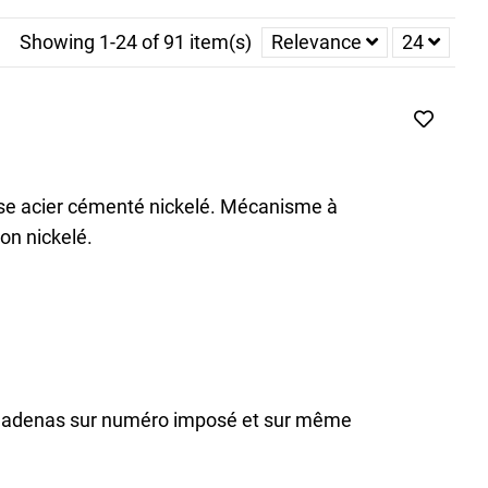
on
par l’oxydation
. L’acier cémenté au molybdène a une
Showing 1-24 of 91 item(s)
Relevance
24
l est conseillé d'utiliser un
modèle muni d’une gaine en
be-trotteur. A 3 ou 4 viroles, à anse ou à câbles, à code ou
ouvez également choisir un
cadenas de valises
efficaces.
se acier cémenté nickelé. Mécanisme à
ton nickelé.
Cadenas sur numéro imposé et sur même