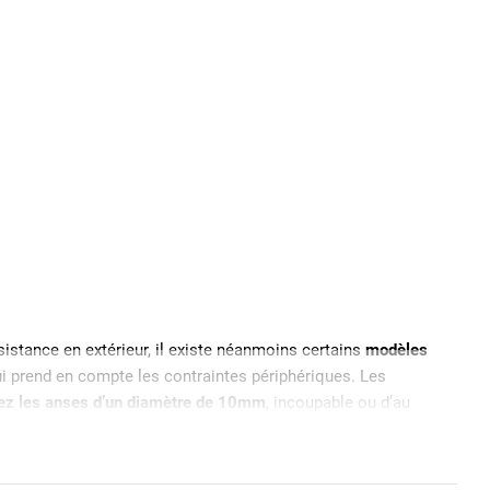
sistance en extérieur, il existe néanmoins certains
modèles
ui prend en compte les contraintes périphériques. Les
sez les anses d’un diamètre de 10mm
, incoupable ou d’au
e
cadenas haute sécurité
.
 par une bague PVC. Si l’acier cémenté assure une