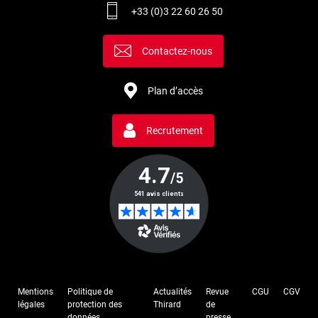
+33 (0)3 22 60 26 50
Contactez-nous
Plan d’accès
Recrutement
Mentions
Politique de
Actualités
Revue
CGU
CGV
légales
protection des
Thirard
de
données
presse