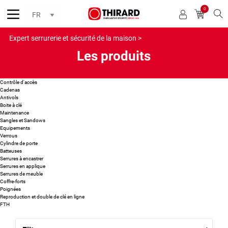
0
Reche
Expert serrurerie et sécurité de la maison >
Les produits
Contrôle d'accès
Cadenas
Antivols
Boite à clé
Maintenance
Sangles et Sandows
Equipements
Verrous
Cylindre de porte
Batteuses
Serrures à encastrer
Serrures en applique
Serrures de meuble
Coffre-forts
Poignées
Reproduction et double de clé en ligne
FTH