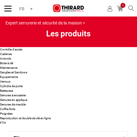
0
Reche
Expert serrurerie et sécurité de la maison >
Les produits
Contrôle d'accès
Cadenas
Antivols
Boite à clé
Maintenance
Sangles et Sandows
Equipements
Verrous
Cylindre de porte
Batteuses
Serrures à encastrer
Serrures en applique
Serrures de meuble
Coffre-forts
Poignées
Reproduction et double de clé en ligne
FTH