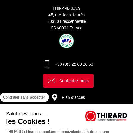
THIRARD S.A.S
45, rue Jean Jaurès
80390 Fressenneville
CS 60004 France
+33 (0)3 22 60 26 50
Contactez-nous
Plan d’accès
Continuer sans accepter
Salut c'est nous...
Recrutement
les Cookies !
THIRARD utilise des cookies et équivalents afin de mesurer