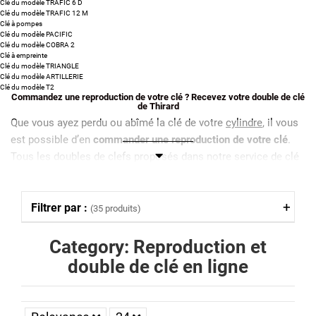
Clé du modèle TRAFIC 6 D
Clé du modèle TRAFIC 12 M
Clé à pompes
Clé du modèle PACIFIC
Clé du modèle COBRA 2
Clé à empreinte
Clé du modèle TRIANGLE
Clé du modèle ARTILLERIE
Clé du modèle T2
Commandez une reproduction de votre clé ? Recevez votre double de clé
de Thirard
Que vous ayez perdu ou abîmé la clé de votre
cylindre
, il vous
est possible d’en
commander une reproduction de votre clé
.
Tous les doubles de clefs proposés dans notre service de clé
de rechange sont
reproduits directement dans nos ateliers à
partir du numéro unique figurant sur chaque clé Thirard
.
Filtrer par :
(35 produits)
La reproduction d'une clé Thirard, auparavant appelée clé FTH,
est faite à la demande et certifiée afin de vous assurer un
Category: Reproduction et
double de clé conforme et fonctionnelle
.
double de clé en ligne
Comment commander une reproduction de votre
clé Thirard ?
Pour commander un double de clé Thirard, anciennement