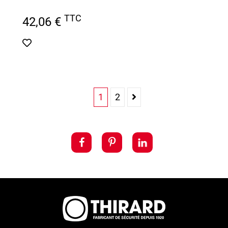
TTC
42,06 €
1
2