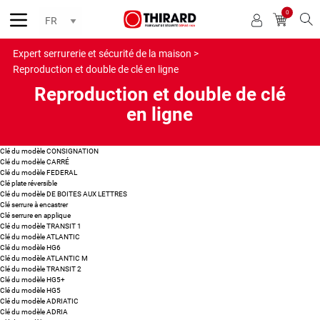
0
Reche
Expert serrurerie et sécurité de la maison >
Reproduction et double de clé en ligne
Reproduction et double de clé
en ligne
Clé du modèle CONSIGNATION
Clé du modèle CARRÉ
Clé du modèle FEDERAL
Clé plate réversible
Clé du modèle DE BOITES AUX LETTRES
Clé serrure à encastrer
Clé serrure en applique
Clé du modèle TRANSIT 1
Clé du modèle ATLANTIC
Clé du modèle HG6
Clé du modèle ATLANTIC M
Clé du modèle TRANSIT 2
Clé du modèle HG5+
Clé du modèle HG5
Clé du modèle ADRIATIC
Clé du modèle ADRIA