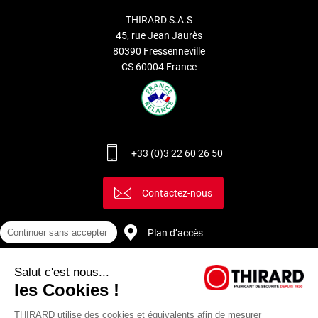
THIRARD S.A.S
45, rue Jean Jaurès
80390 Fressenneville
CS 60004 France
+33 (0)3 22 60 26 50
Contactez-nous
Plan d’accès
Continuer sans accepter
Salut c'est nous...
Recrutement
les Cookies !
THIRARD utilise des cookies et équivalents afin de mesurer