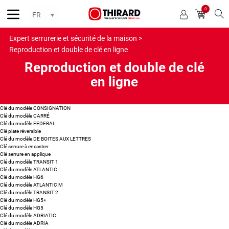
0
Reche
Expert serrurerie et sécurité de la maison >
Reproduction et double de clé en ligne
Reproduction et double de clé
en ligne
Clé du modèle CONSIGNATION
Clé du modèle CARRÉ
Clé du modèle FEDERAL
Clé plate réversible
Clé du modèle DE BOITES AUX LETTRES
Clé serrure à encastrer
Clé serrure en applique
Clé du modèle TRANSIT 1
Clé du modèle ATLANTIC
Clé du modèle HG6
Clé du modèle ATLANTIC M
Clé du modèle TRANSIT 2
Clé du modèle HG5+
Clé du modèle HG5
Clé du modèle ADRIATIC
Clé du modèle ADRIA