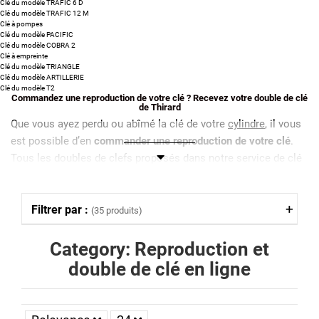
Clé du modèle TRAFIC 6 D
Clé du modèle TRAFIC 12 M
Clé à pompes
Clé du modèle PACIFIC
Clé du modèle COBRA 2
Clé à empreinte
Clé du modèle TRIANGLE
Clé du modèle ARTILLERIE
Clé du modèle T2
Commandez une reproduction de votre clé ? Recevez votre double de clé
de Thirard
Que vous ayez perdu ou abîmé la clé de votre
cylindre
, il vous
est possible d’en
commander une reproduction de votre clé
.
Tous les doubles de clefs proposés dans notre service de clé
de rechange sont
reproduits directement dans nos ateliers à
partir du numéro unique figurant sur chaque clé Thirard
.
Filtrer par :
(35 produits)
La reproduction d'une clé Thirard, auparavant appelée clé FTH,
est faite à la demande et certifiée afin de vous assurer un
Category: Reproduction et
double de clé conforme et fonctionnelle
.
double de clé en ligne
Comment commander une reproduction de votre
clé Thirard ?
Pour commander un double de clé Thirard, anciennement