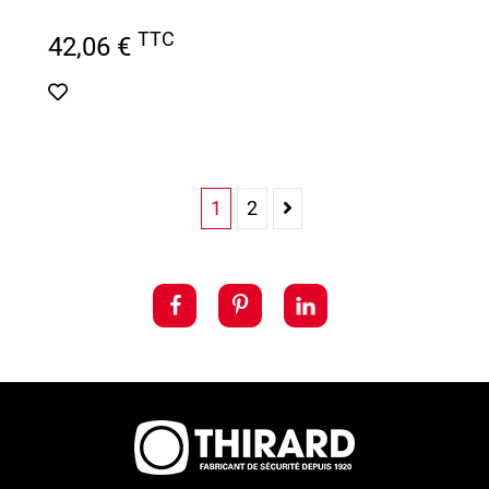
TTC
42,06 €
1
2